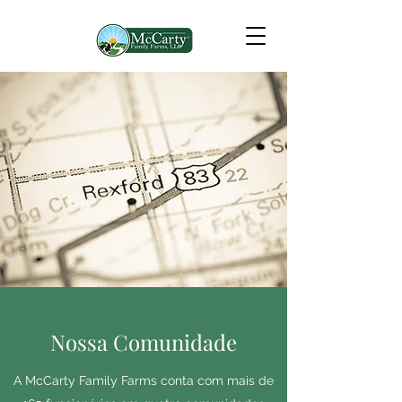
Nossa Comunidade
A McCarty Family Farms conta com mais de