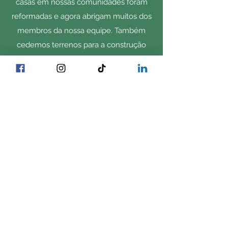
casas em nossas comunidades foram
reformadas e agora abrigam muitos dos
membros da nossa equipe. Também
cedemos terrenos para a construção
dos Apartamentos Pine Village em
Rexford e recebemos o Prêmio de
Parceria Kansas Ad Astra da Kansas
Housing Resources Corporation por
nossos esforços.
Comprando localmente
Mais de 80% da ração animal que
necessitamos é cultivada em nossas
fazendas ou comprada de agricultores