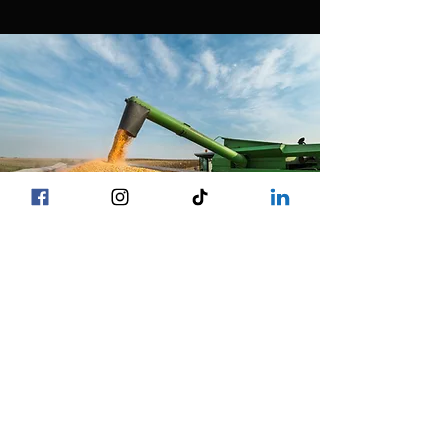
Grãos da Fazenda Familiar
McCarty
As part of a balanced diet, we feed our
dairy cows a variety of non-GMO grains,