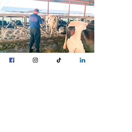
أبرز التصنيفات
يزور مُصنِّفو هولشتاين الولايات المتحدة
الأمريكية مواقعنا ثلاث مرات سنويًا. عادةً،
يُحصون أكثر من 2000 بقرة إجمالاً. يُتيح لنا
تصنيف البيانات الجينومية وجمعها فهمًا أعمق
لجودة الماشية التي نُربيها.
صيف 2023