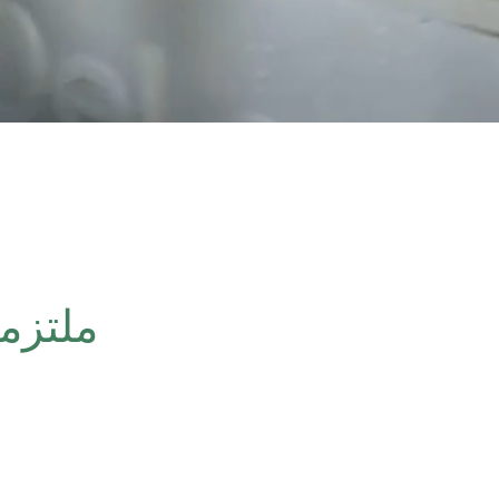
ملتزم