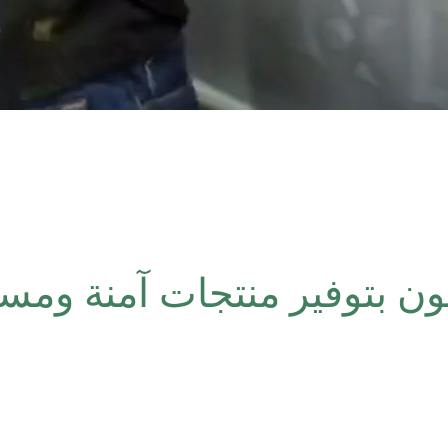
ون بتوفير منتجات آمنة ومست