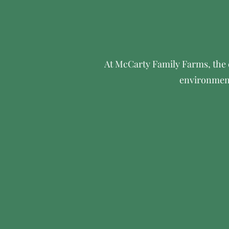
At McCarty Family Farms, the 
environment,