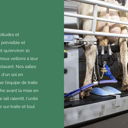
bitudes et
 prévisible et
t qu'environ 10
, nous veillons à leur
elaxant. Nos salles
t d'un sol en
e l'équipe de traite
e avant la mise en
lait ralentit, l'unité
 sur-traite et tout