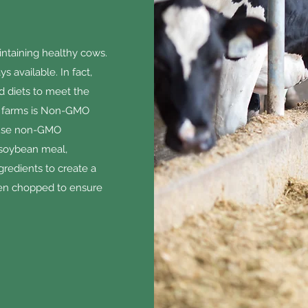
aintaining healthy cows.
 available. In fact,
ed diets to meet the
ur farms is Non-GMO
y use non-GMO
 soybean meal,
gredients to create a
then chopped to ensure