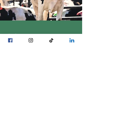
Génétique des vaches
AMÉLIORER NOTRE TROUPEAU À
CHAQUE GÉNÉRATION
Nous travaillons à améliorer le potentiel
génétique de notre troupeau en
sélectionnant uniquement des gènes
supérieurs et en utilisant des tests
génomiques pour aider à augmenter
l'efficacité et la longévité de notre bétail à
chaque génération.
Apprendre encore plus