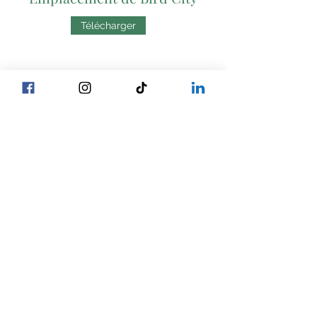
Télécharger
Emplacement de Rexford
Télécharger
Contrats d'ensilage de maïs
sans OGM
Corn Silage Contract
Télécharger