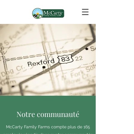
Notre communauté
McCarty Family Farms compte plus de 165