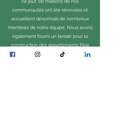
ce jour, 80 maisons de nos
communautés ont été rénovées et
accueillent désormais de nombreux
membres de notre équipe. Nous avons
également fourni un terrain pour la
construction des appartements Pine
Village à Rexford et avons reçu le prix
Kansas Ad Astra Partnership Award de la
Kansas Housing Resources Corporation
pour nos efforts.
Acheter local
Plus de 80 % des aliments pour animaux
dont nous avons besoin sont cultivés