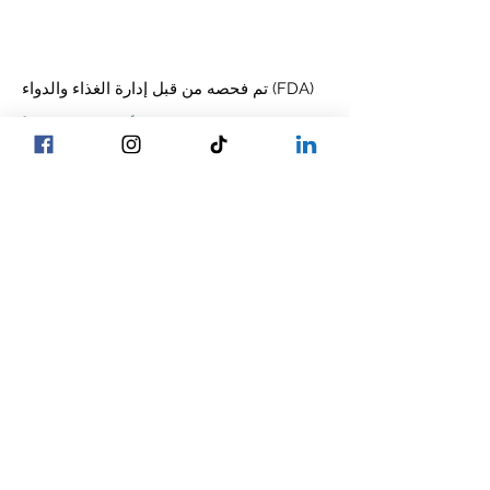
تم فحصه من قبل إدارة الغذاء والدواء (FDA)
منشأة من الدرجة أ
حاصل على شهادة المستوى 3 من قبل
نظام مبادرة سلامة الأغذية العالمية الدولية
الغذاء الآمن والجودة (SQF)
مُصرَّح له بشحن الحليب عبر حدود الولاية من
قِبَل المؤتمر الوطني لشاحني الحليب بين
الولايات (NCIMS)