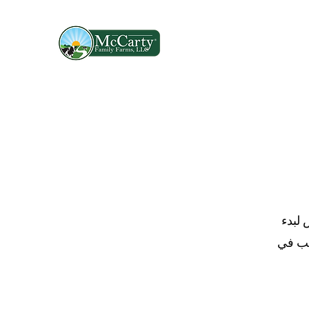
 لبدء
غب في