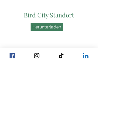
Bird City Standort
Herunterladen
Rexford-Standort
Herunterladen
NON-GMO SILAGE
Contracts
Bird City Standort